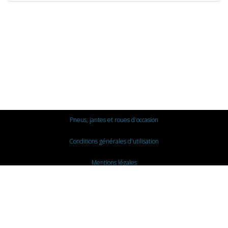
Pneus, jantes et roues d'occasion
Conditions générales d'utilisation
Mentions légales
Nous contacter
© 2015 - BBA