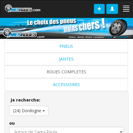
Tog
nav
PNEUS
JANTES
ROUES COMPLETES
ACCESSOIRES
Je recherche:
(24) Dordogne
ou