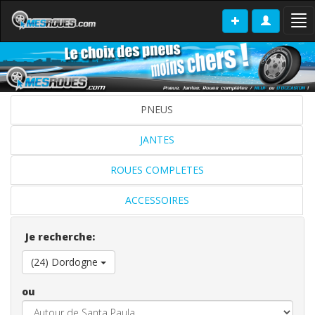
Tog
nav
PNEUS
JANTES
ROUES COMPLETES
ACCESSOIRES
Je recherche:
(24) Dordogne
ou