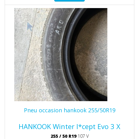
Pneu occasion hankook 255/50R19
HANKOOK Winter I*cept Evo 3 X
255
/
50
R19
107 V