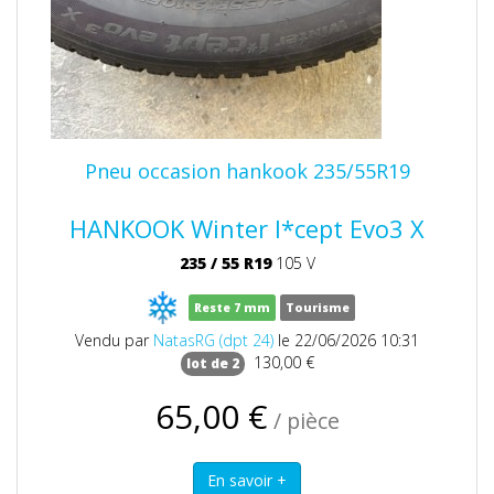
Pneu occasion hankook 235/55R19
HANKOOK Winter I*cept Evo3 X
235
/
55
R19
105 V
Reste 7 mm
Tourisme
Vendu par
NatasRG (dpt 24)
le 22/06/2026 10:31
130,00 €
lot de 2
65,00 €
/ pièce