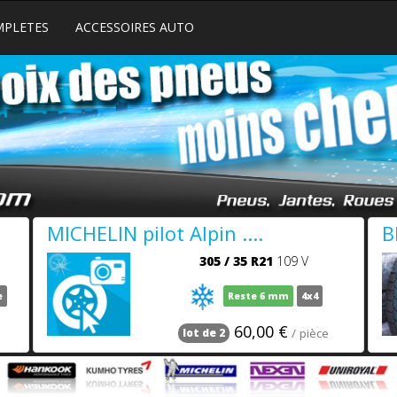
MPLETES
ACCESSOIRES AUTO
MICHELIN pilot Alpin ....
B
305
/
35
R21
109 V
e
Reste 6 mm
4x4
60,00 €
/ pièce
lot de 2