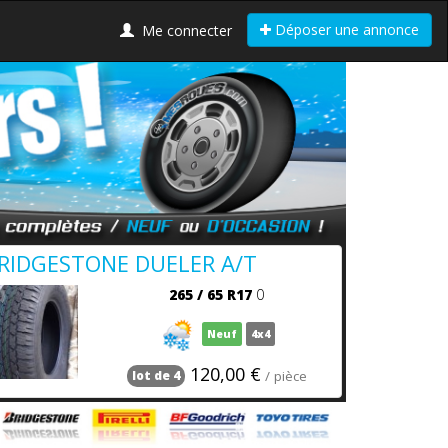
Déposer une annonce
Me connecter
RIDGESTONE DUELER A/T
265
/
65
R17
0
Neuf
4x4
120,00 €
/ pièce
lot de 4