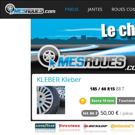
PNEUS
JANTES
ROUES CO
KLEBER Kleber
185
/
60
R15
88 T
Reste 10 mm
Tourism
50,00 €
/ pièce
lot de 2