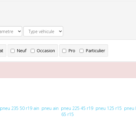
at
Neuf
Occasion
Pro
Particulier
pneu 235 50 r19 ain
pneu ain
pneu 225 45 r19
pneu 125 r15
pneu l
65 r15