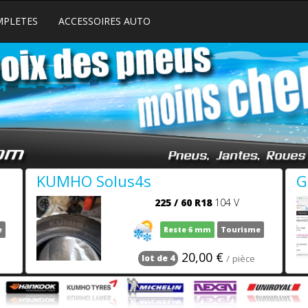
MPLETES
ACCESSOIRES AUTO
KUMHO Solus4s
G
225
/
60
R18
104 V
e
Reste 6 mm
Tourisme
20,00 €
/ pièce
lot de 4