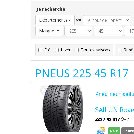
Je recherche:
ou
Départements
Marque
Été
Hiver
Toutes saisons
Runfl
PNEUS 225 45 R17
Pneu neuf sail
SAILUN Rove
225
/
45
R17
94 Y
Neuf
Touri