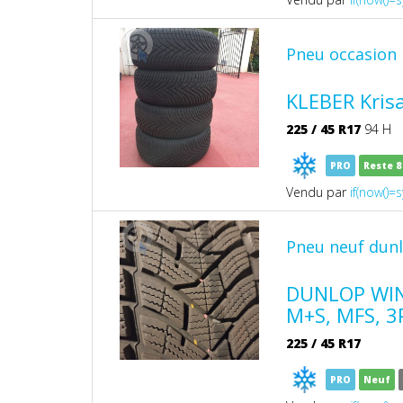
Pneu occasion 
KLEBER Kris
225
/
45
R17
94 H
PRO
Reste 
Vendu par
if(now()=s
Pneu neuf dun
DUNLOP WINT
M+S, MFS, 
225
/
45
R17
PRO
Neuf