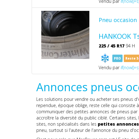
Vendu par
if(now()=s
Pneu occasion
HANKOOK Ts
225
/
45
R17
94 H
PRO
Reste 
Vendu par
if(now()=s
Annonces pneus oc
Les solutions pour vendre ou acheter ses pneus d'oc
rependue, époque oblige, reste celle qui consiste à
communiquer des petites annonces de pneus par exe
accroître la diversité du public ciblé. Certains sit
sites, non spécialisés dans les
petites annonces
pneu, surtout si l'auteur de l'annonce du pneu d'o