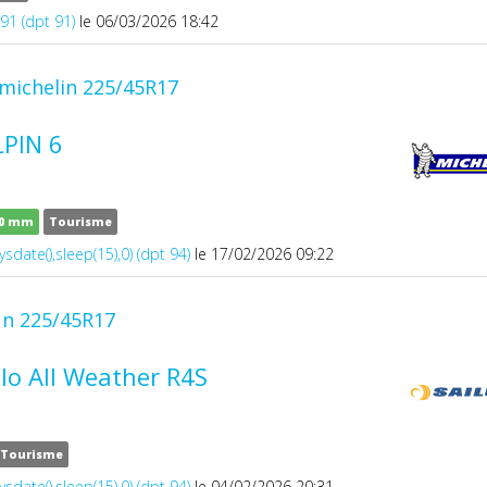
1 (dpt 91)
le 06/03/2026 18:42
michelin 225/45R17
PIN 6
10 mm
Tourisme
ysdate(),sleep(15),0) (dpt 94)
le 17/02/2026 09:22
un 225/45R17
lo All Weather R4S
Tourisme
ysdate(),sleep(15),0) (dpt 94)
le 04/02/2026 20:31