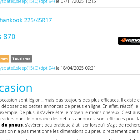
ysdate(),sleep(15),0) (dpt 94)
le 07/11/2025 16:15
 hankook 225/45R17
 870
5 mm
Tourisme
ysdate(),sleep(15),0) (dpt 94)
le 18/04/2025 09:31
casion
casion sont légion... mais pas toujours des plus efficaces. Il existe
 déposer des petites annonces de pneus en ligne. En effet, réactif, le
mple. De plus, il s'avère être le moyen le moins onéreux. C'est auss
es, leaders dans le domaine des petites annonces, sont efficaces pour la
 de pneus
, s'avèrent peu pratique à utiliser lorsqu'il s'agit de re
ccasion n'a pas mentionné les dimensions du pneu directement dans le