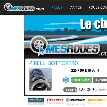
PNEUS
JANTES
ROUES CO
PIRELLI SOTTOZERO
225
/
50
R18
95 H
Reste 10 mm
Tourism
125,00 €
/ pièce
lot de 4