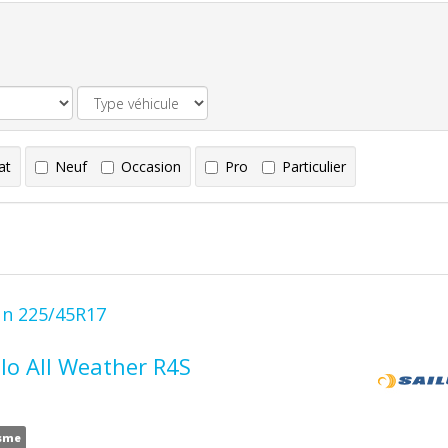
at
Neuf
Occasion
Pro
Particulier
un 225/45R17
lo All Weather R4S
sme