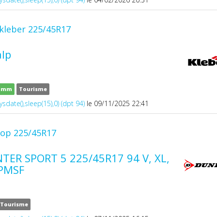
kleber 225/45R17
alp
8 mm
Tourisme
ysdate(),sleep(15),0) (dpt 94)
le 09/11/2025 22:41
lop 225/45R17
ER SPORT 5 225/45R17 94 V, XL,
3PMSF
Tourisme