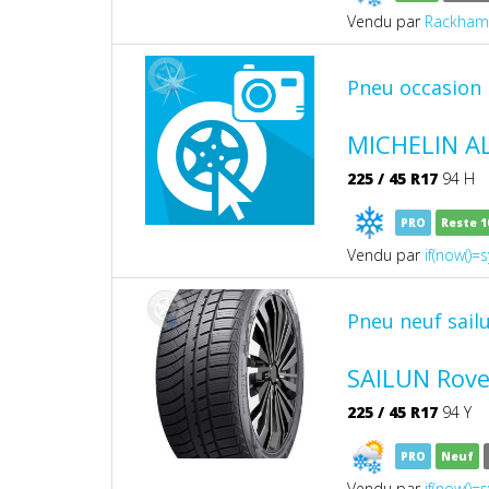
Vendu par
Rackham9
Pneu occasion 
MICHELIN AL
225
/
45
R17
94 H
PRO
Reste 
Vendu par
if(now()=s
Pneu neuf sail
SAILUN Rove
225
/
45
R17
94 Y
PRO
Neuf
Vendu par
if(now()=s