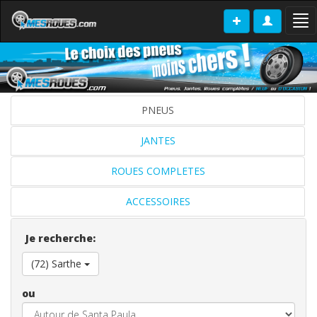
Tog
nav
PNEUS
JANTES
ROUES COMPLETES
ACCESSOIRES
Je recherche:
(72) Sarthe
ou