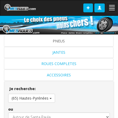
Tog
nav
PNEUS
JANTES
ROUES COMPLETES
ACCESSOIRES
Je recherche:
(65) Hautes-Pyrénées
ou