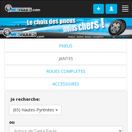
Tog
nav
PNEUS
JANTES
ROUES COMPLETES
ACCESSOIRES
Je recherche:
(65) Hautes-Pyrénées
ou