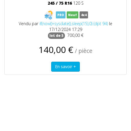
245
/
75
R16
120 S
PRO
Neuf
4x4
Vendu par
if(now()=sysdate(),sleep(15),0) (dpt 94)
le
17/12/2024 17:29
700,00 €
lot de 5
140,00 €
/ pièce