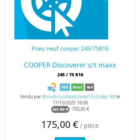
Pneu neuf cooper 245/75R16
COOPER Discoverer s/t maxx
245
/
75
R16
PRO
Neuf
4x4
Vendu par
if(now()=sysdate(),sleep(15),0) (dpt 94)
le
17/10/2025 16:08
700,00 €
lot de 4
175,00 €
/ pièce