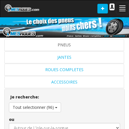
Tog
nav
PNEUS
JANTES
ROUES COMPLETES
ACCESSOIRES
Je recherche:
Tout selectionner (96)
ou