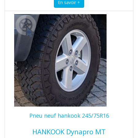
Pneu neuf hankook 245/75R16
HANKOOK Dynapro MT