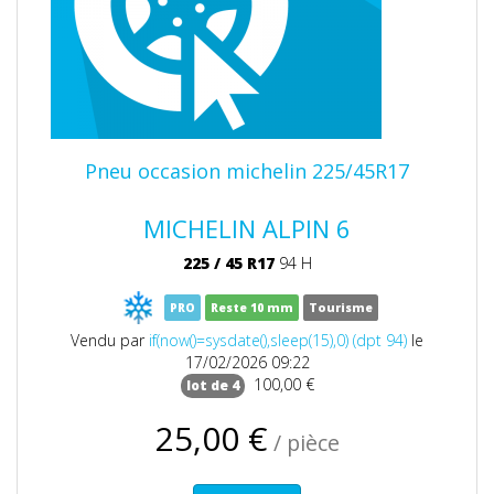
Pneu occasion michelin 225/45R17
MICHELIN ALPIN 6
225
/
45
R17
94 H
PRO
Reste 10 mm
Tourisme
Vendu par
if(now()=sysdate(),sleep(15),0) (dpt 94)
le
17/02/2026 09:22
100,00 €
lot de 4
25,00 €
/ pièce