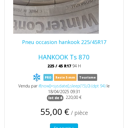
Pneu occasion hankook 225/45R17
HANKOOK Ts 870
225
/
45
R17
94 H
PRO
Reste 5 mm
Tourisme
Vendu par
if(now()=sysdate(),sleep(15),0) (dpt 94)
le
18/04/2025 09:31
220,00 €
lot de 4
55,00 €
/ pièce