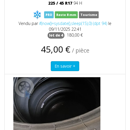
225
/
45
R17
94 H
PRO
Reste 8 mm
Tourisme
Vendu par
if(now()=sysdate(),sleep(15),0) (dpt 94)
le
09/11/2025 22:41
180,00 €
lot de 4
45,00 €
/ pièce