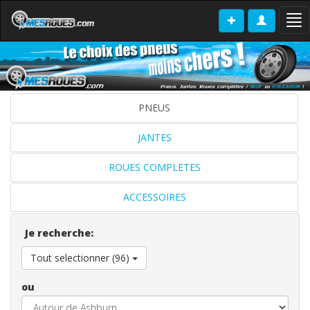
Tog
nav
PNEUS
JANTES
ROUES COMPLETES
ACCESSOIRES
Je recherche:
Tout selectionner (96)
ou