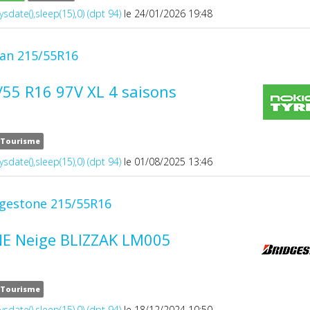
ysdate(),sleep(15),0) (dpt 94)
le 24/01/2026 19:48
ian 215/55R16
55 R16 97V XL 4 saisons
Tourisme
ysdate(),sleep(15),0) (dpt 94)
le 01/08/2025 13:46
dgestone 215/55R16
E Neige BLIZZAK LM005
Tourisme
ysdate(),sleep(15),0) (dpt 94)
le 18/12/2024 10:50