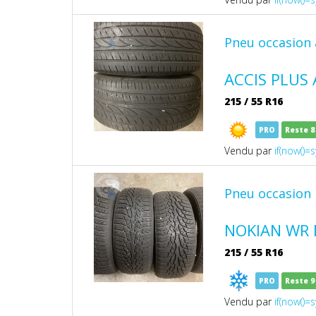
Pneu occasion 
ACCIS PLUS
215
/
55
R16
PRO
Reste 
Vendu par
if(now()=s
Pneu occasion 
NOKIAN WR 
215
/
55
R16
PRO
Reste 
Vendu par
if(now()=s