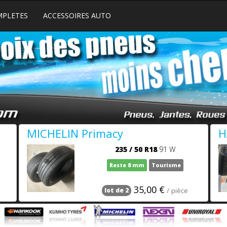
MPLETES
ACCESSOIRES AUTO
MICHELIN Primacy
H
235
/
50
R18
91 W
Reste 8 mm
Tourisme
35,00 €
/ pièce
lot de 2