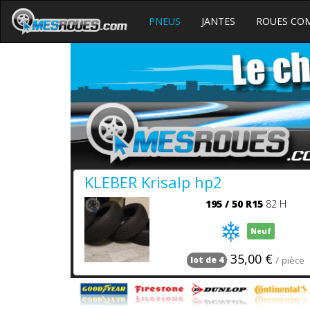
PNEUS
JANTES
ROUES CO
KLEBER Krisalp hp2
195
/
50
R15
82 H
Neuf
35,00 €
/ pièce
lot de 4