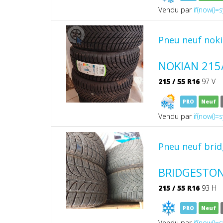
Vendu par
if(now()=s
Pneu neuf nok
NOKIAN 215/
215
/
55
R16
97 V
PRO
Neuf
Vendu par
if(now()=s
Pneu neuf bri
BRIDGESTON
215
/
55
R16
93 H
PRO
Neuf
Vendu par
if(now()=s