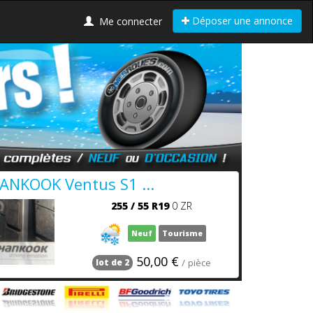
Déposer une annonce
Me connecter
ANKOOK Ventus S1 ...
255
/
55
R19
0 ZR
Neuf
Tourisme
50,00 €
/ pièce
lot de 2