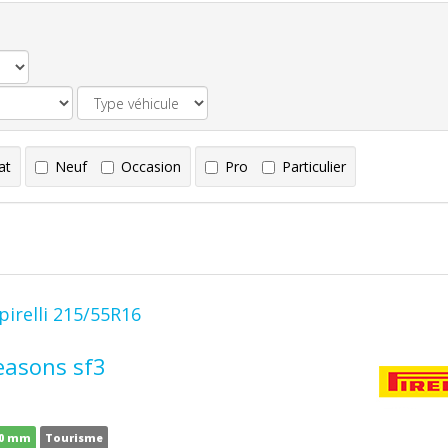
at
Neuf
Occasion
Pro
Particulier
pirelli 215/55R16
seasons sf3
10 mm
Tourisme