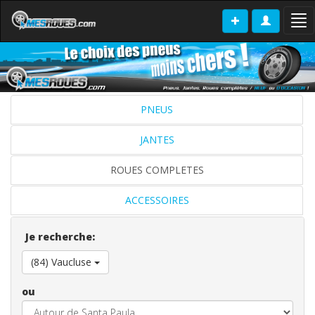
Tog
nav
PNEUS
JANTES
ROUES COMPLETES
ACCESSOIRES
Je recherche:
(84) Vaucluse
ou