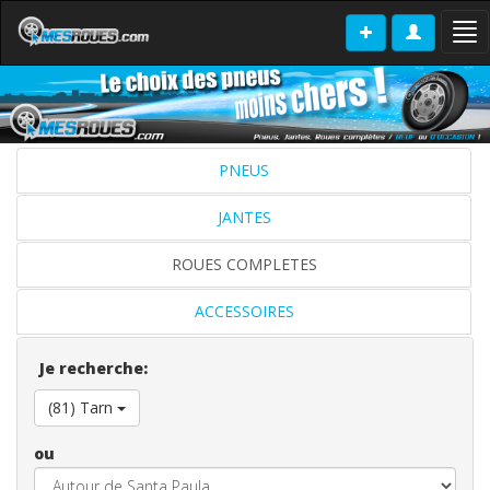
Tog
nav
PNEUS
JANTES
ROUES COMPLETES
ACCESSOIRES
Je recherche:
(81) Tarn
ou