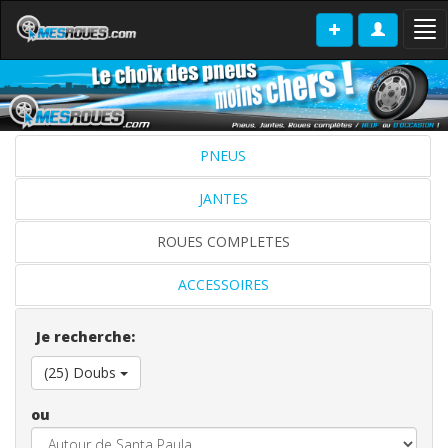
Tog
nav
PNEUS
JANTES
ROUES COMPLETES
ACCESSOIRES
Je recherche:
(25) Doubs
ou