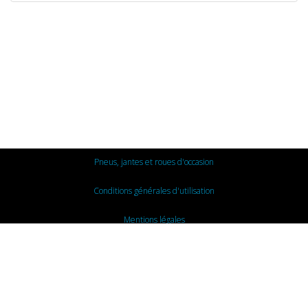
Pneus, jantes et roues d'occasion
Conditions générales d'utilisation
Mentions légales
Nous contacter
© 2015 - BBA