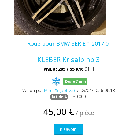
Roue pour BMW SERIE 1 2017 0'
KLEBER Krisalp hp 3
PNEU: 205
/
55
R16
91 H
Reste 7 mm
Vendu par
Mimi25 (dpt 25)
le 03/04/2026 06:13
180,00 €
lot de 4
45,00 €
/ pièce