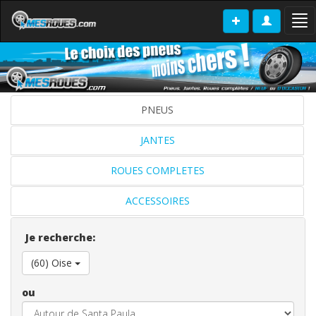
Tog
nav
PNEUS
JANTES
ROUES COMPLETES
ACCESSOIRES
Je recherche:
(60) Oise
ou