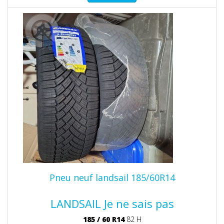
Pneu neuf landsail 185/60R14
LANDSAIL Je ne sais pas
185
/
60
R14
82 H