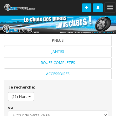
Tog
nav
PNEUS
JANTES
ROUES COMPLETES
ACCESSOIRES
Je recherche:
(59) Nord
ou