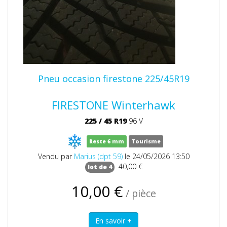
Pneu occasion firestone 225/45R19
FIRESTONE Winterhawk
225
/
45
R19
96 V
Reste 6 mm
Tourisme
Vendu par
Marius (dpt 59)
le 24/05/2026 13:50
40,00 €
lot de 4
10,00 €
/ pièce