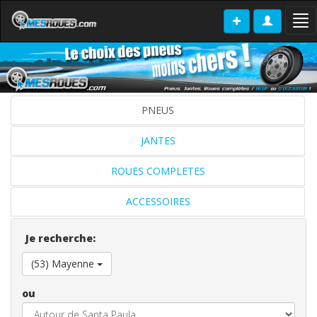
Tog
nav
PNEUS
JANTES
ROUES COMPLETES
ACCESSOIRES
Je recherche:
(53) Mayenne
ou