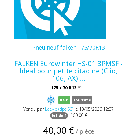
Pneu neuf falken 175/70R13
FALKEN Eurowinter HS-01 3PMSF -
Idéal pour petite citadine (Clio,
106, AX) ...
175
/
70
R13
82 T
Neuf
Tourisme
Vendu par
Laevie (dpt 53)
le 13/05/2026 12:27
160,00 €
lot de 4
40,00 €
/ pièce