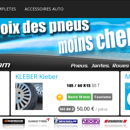
MPLETES
ACCESSOIRES AUTO
KLEBER Kleber
M
185
/
60
R15
88 T
Reste 10 mm
Tourisme
50,00 €
/ pièce
lot de 2