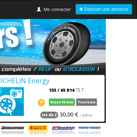
Déposer une annonce
Me connecter
ICHELIN Energy
155
/
65
R14
75 T
Reste 10 mm
Tourisme
30,00 €
/ pièce
lot de 2