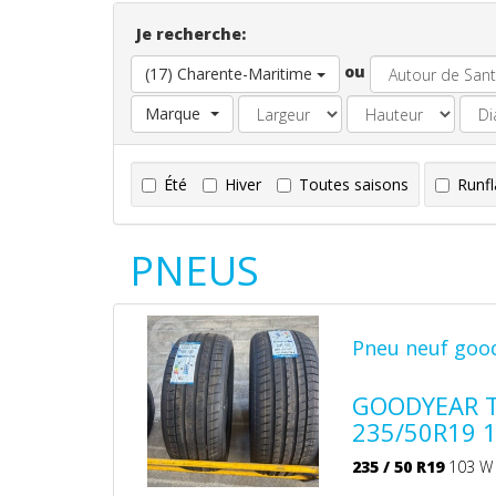
Je recherche:
ou
(17) Charente-Maritime
Marque
Été
Hiver
Toutes saisons
Runfl
PNEUS
Pneu neuf goo
GOODYEAR Tr
235/50R19 
235
/
50
R19
103 W