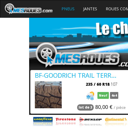
PNEUS
JANTES
ROUES CO
BF-GOODRICH TRAIL TERR...
235
/
60
R18
107
Neuf
4x4
80,00 €
/ pièce
lot de 3