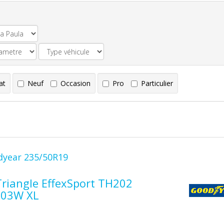
at
Neuf
Occasion
Pro
Particulier
dyear 235/50R19
iangle EffexSport TH202
103W XL