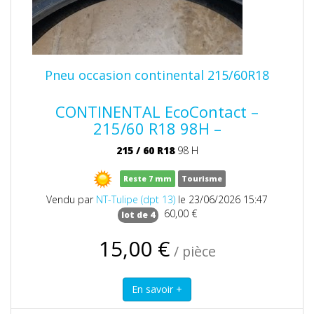
Pneu occasion continental 215/60R18
CONTINENTAL EcoContact –
215/60 R18 98H –
215
/
60
R18
98 H
Reste 7 mm
Tourisme
Vendu par
NT-Tulipe (dpt 13)
le 23/06/2026 15:47
60,00 €
lot de 4
15,00 €
/ pièce