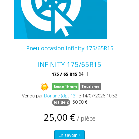
Pneu occasion infinity 175/65R15
INFINITY 175/65R15
175
/
65
R15
84 H
Reste 10 mm
Tourisme
Vendu par
Doriane (dpt 13)
le 14/07/2026 10:52
50,00 €
lot de 2
25,00 €
/ pièce