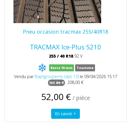
Pneu occasion tracmax 255/40R18
TRACMAX Ice-Plus S210
255
/
40
R18
92 V
Reste 10 mm
Tourisme
Vendu par
Baptgrosperrin (dpt 13)
le 09/04/2026 15:17
208,00 €
lot de 4
52,00 €
/ pièce