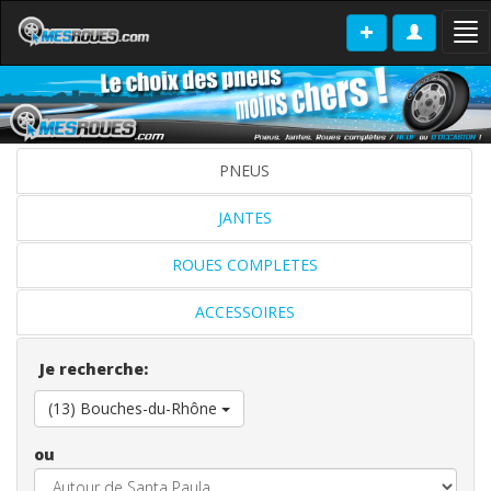
Tog
nav
PNEUS
JANTES
ROUES COMPLETES
ACCESSOIRES
Je recherche:
(13) Bouches-du-Rhône
ou