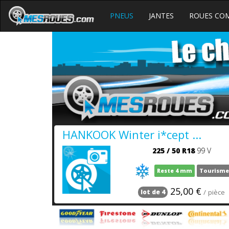
PNEUS
JANTES
ROUES CO
HANKOOK Winter i*cept ...
225
/
50
R18
99 V
Reste 4 mm
Tourisme
25,00 €
/ pièce
lot de 4