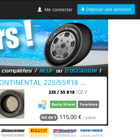
Déposer une annonce
Me connecter
ONTINENTAL 225/55R18 ...
225
/
55
R18
102 V
Reste 10 mm
Tourisme
115,00 €
/ pièce
lot de 1