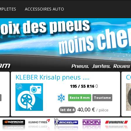
MPLETES
ACCESSOIRES AUTO
KLEBER Krisalp pneus ....
C
195
/
55
R16
0
Reste 8 mm
Tourisme
40,00 €
/ pièce
lot de 4