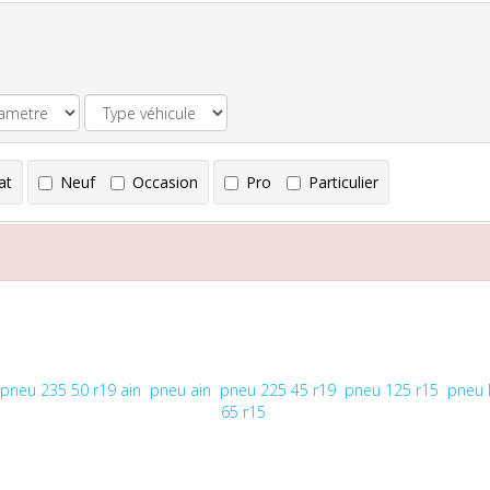
at
Neuf
Occasion
Pro
Particulier
pneu 235 50 r19 ain
pneu ain
pneu 225 45 r19
pneu 125 r15
pneu l
65 r15