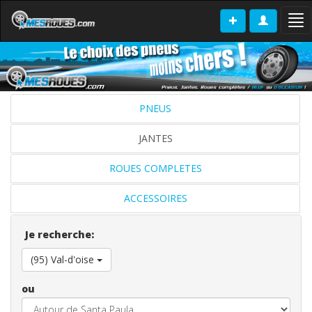
Tog
nav
PNEUS
JANTES
ROUES COMPLETES
ACCESSOIRES
Je recherche:
(95) Val-d'oise
ou