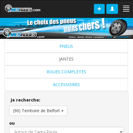
Tog
nav
PNEUS
JANTES
ROUES COMPLETES
ACCESSOIRES
Je recherche:
(90) Territoire de Belfort
ou