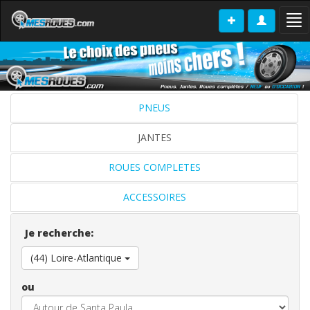
Tog
nav
PNEUS
JANTES
ROUES COMPLETES
ACCESSOIRES
Je recherche:
(44) Loire-Atlantique
ou