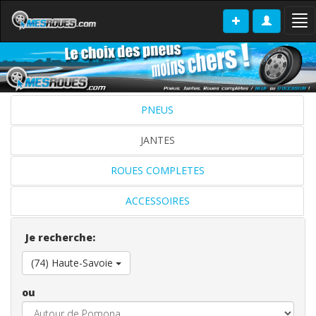
Tog
nav
PNEUS
JANTES
ROUES COMPLETES
ACCESSOIRES
Je recherche:
(74) Haute-Savoie
ou