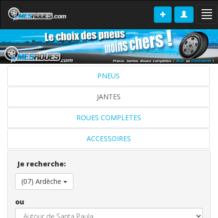
Tog
nav
PNEUS
JANTES
ROUES COMPLETES
ACCESSOIRES
Je recherche:
(07) Ardèche
ou