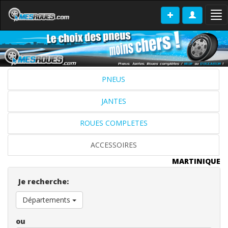
Tog
nav
PNEUS
JANTES
ROUES COMPLETES
ACCESSOIRES
MARTINIQUE
Je recherche:
Départements
ou