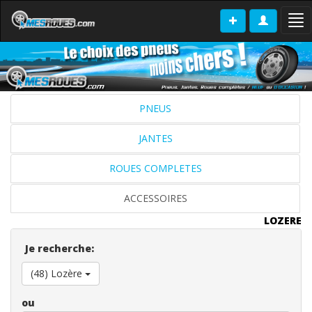
Tog
nav
PNEUS
JANTES
ROUES COMPLETES
ACCESSOIRES
LOZERE
Je recherche:
(48) Lozère
ou