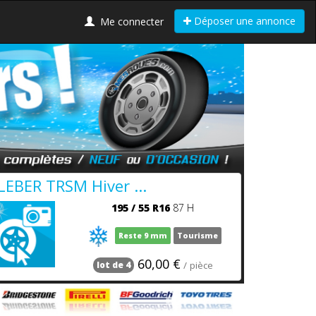
Déposer une annonce
Me connecter
LEBER TRSM Hiver ...
195
/
55
R16
87 H
Reste 9 mm
Tourisme
60,00 €
/ pièce
lot de 4