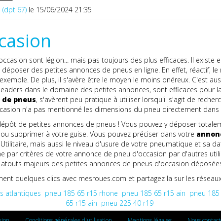
 (dpt 67)
le 15/06/2024 21:35
casion
casion sont légion... mais pas toujours des plus efficaces. Il existe
 déposer des petites annonces de pneus en ligne. En effet, réactif, le
mple. De plus, il s'avère être le moyen le moins onéreux. C'est auss
es, leaders dans le domaine des petites annonces, sont efficaces pour la
 de pneus
, s'avèrent peu pratique à utiliser lorsqu'il s'agit de re
ccasion n'a pas mentionné les dimensions du pneu directement dans le
dépôt de petites annonces de pneus ! Vous pouvez y déposer totale
ou supprimer à votre guise. Vous pouvez préciser dans votre
annonc
u Utilitaire, mais aussi le niveau d'usure de votre pneumatique et sa da
erche par critères de votre annonce de pneu d'occasion par d'autres util
n des atouts majeurs des petites annonces de pneus d'occasion déposé
nt quelques clics avec mesroues.com et partagez la sur les réseaux
 atlantiques
pneu 185 65 r15 rhone
pneu 185 65 r15 ain
pneu 185 
65 r15 ain
pneu 225 40 r19
sion
Conditions générales d'utilisation
Mentions légales
Nous contact