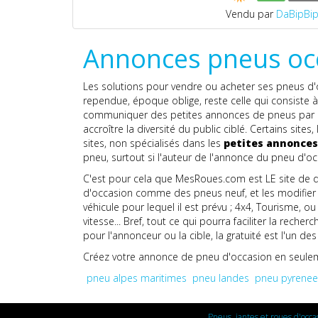
Vendu par
DaBipBip
Annonces pneus oc
Les solutions pour vendre ou acheter ses pneus d'oc
rependue, époque oblige, reste celle qui consiste à
communiquer des petites annonces de pneus par exe
accroître la diversité du public ciblé. Certains sit
sites, non spécialisés dans les
petites annonces
pneu, surtout si l'auteur de l'annonce du pneu d'o
C'est pour cela que MesRoues.com est LE site de 
d'occasion comme des pneus neuf, et les modifier 
véhicule pour lequel il est prévu ; 4x4, Tourisme, o
vitesse... Bref, tout ce qui pourra faciliter la rech
pour l'annonceur ou la cible, la gratuité est l'u
Créez votre annonce de pneu d'occasion en seuleme
pneu alpes maritimes
pneu landes
pneu pyrenees
Pneus, jantes et roues d'occa