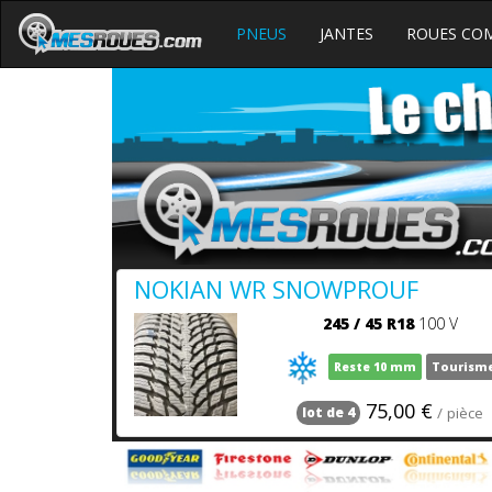
PNEUS
JANTES
ROUES CO
NOKIAN WR SNOWPROUF
245
/
45
R18
100 V
Reste 10 mm
Tourism
75,00 €
/ pièce
lot de 4