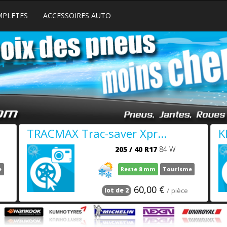
MPLETES
ACCESSOIRES AUTO
TRACMAX Trac-saver Xpr...
K
205
/
40
R17
84 W
e
Reste 8 mm
Tourisme
60,00 €
/ pièce
lot de 2