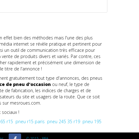
 en effet bien des méthodes mais l'une des plus
 média internet se révèle pratique et pertinent pour
i un outil de communication très efficace pour
 vente de produits divers et variés. Par contre, ces
chercher rapidement et précisément une dimension de
 titre de l'annonce !
ment gratuitement tout type d'annonces, des pneus
e de pneu d'occasion
ou neuf, le type de
te de fabrication, les indices de charges et de
isateurs du site et usagers de la route. Que ce soit
es sur mesroues.com.
 sociaux !
65 r15
pneu r15 paris
pneu 245 35 r19
pneu 195
er
© 2015 - BBA