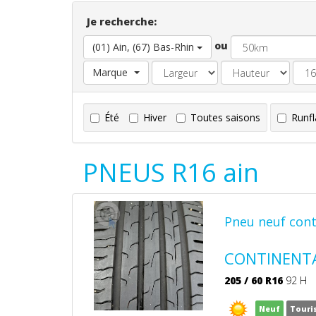
Je recherche:
ou
(01) Ain, (67) Bas-Rhin
Marque
Été
Hiver
Toutes saisons
Runfl
PNEUS R16 ain
Pneu neuf cont
CONTINENTA
205
/
60
R16
92 H
Neuf
Touri