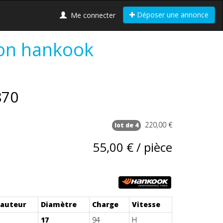
Déposer une annonce
Me connecter
on hankook
870
220,00 €
lot de 4
55,00 € / pièce
auteur
Diamètre
Charge
Vitesse
17
94
H