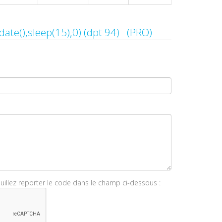
Contacter if(now()=sysdate(),sleep(15),0) (dpt 94) (PRO)
euillez reporter le code dans le champ ci-dessous :