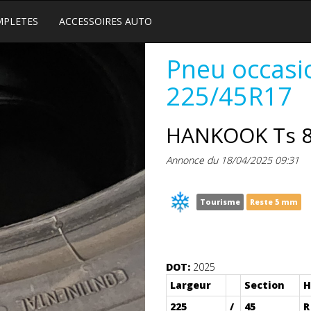
MPLETES
ACCESSOIRES AUTO
Pneu occasi
225/45R17
HANKOOK Ts 
Annonce du 18/04/2025 09:31
Tourisme
Reste 5 mm
DOT:
2025
Largeur
Section
H
225
/
45
R