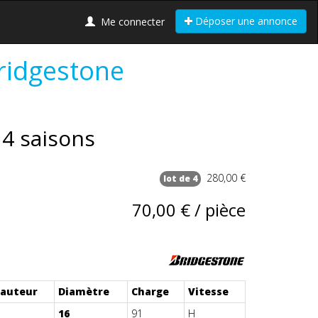
Déposer une annonce
Me connecter
ridgestone
4 saisons
280,00 €
lot de 4
70,00 € / pièce
auteur
Diamètre
Charge
Vitesse
16
91
H