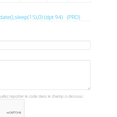
Contacter if(now()=sysdate(),sleep(15),0) (dpt 94) (PRO)
euillez reporter le code dans le champ ci-dessous :