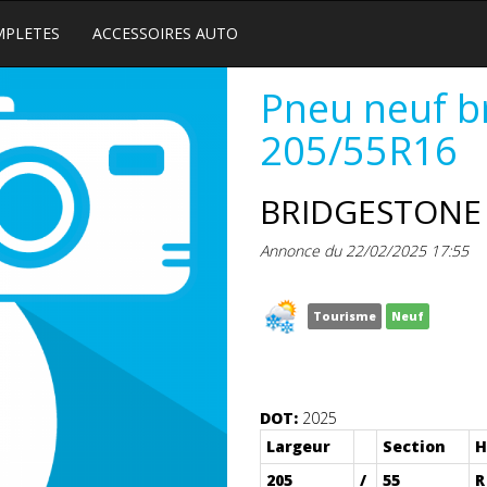
MPLETES
ACCESSOIRES AUTO
Pneu neuf b
205/55R16
BRIDGESTONE 
Annonce du 22/02/2025 17:55
Tourisme
Neuf
DOT:
2025
Largeur
Section
H
205
/
55
R