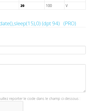
20
100
V
Contacter if(now()=sysdate(),sleep(15),0) (dpt 94) (PRO)
euillez reporter le code dans le champ ci-dessous :