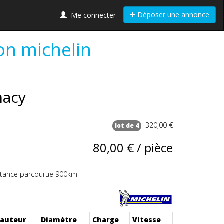
Déposer une annonce
Me connecter
on michelin
macy
320,00 €
lot de 4
80,00 € / pièce
tance parcourue 900km
auteur
Diamètre
Charge
Vitesse