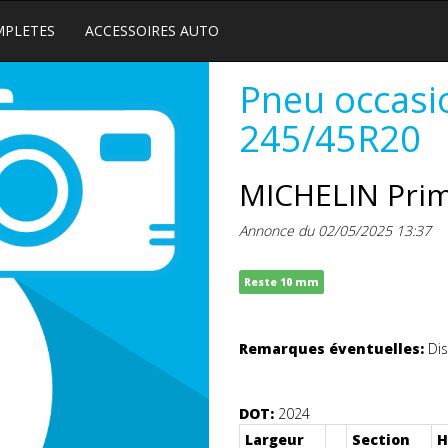
MPLETES
ACCESSOIRES AUTO
Pneu occasi
245/45R20
MICHELIN Pri
Annonce du 02/05/2025 13:37
Reste 10 mm
Remarques éventuelles:
Dis
DOT:
2024
Largeur
Section
H