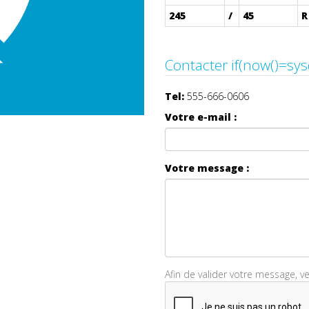
245
/
45
R
Tel:
555-666-0606
Votre e-mail :
Votre message :
Afin de valider votre message, v