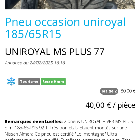
Pneu occasion uniroyal
185/65R15
UNIROYAL MS PLUS 77
Annonce du 24/02/2025 16:16
Tourisme
Reste 9 mm
80,00 €
lot de 2
40,00 € / pièce
Remarques éventuelles:
2 pneus UNIROYAL HIVER MS PLUS
dim: 185-65-R15 92 T. Très bon état- Etaient montés sur une
Nissan Almera Ce pneu est certifié "Loi montagne" Ultra