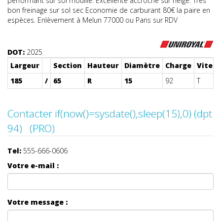
performant sur sol mouillé. Excellente accroche sur neige. Très
bon freinage sur sol sec Economie de carburant 80€ la paire en
espèces. Enlèvement à Melun 77000 ou Paris sur RDV
DOT:
2025
Largeur
Section
Hauteur
Diamètre
Charge
Vitess
185
/
65
R
15
92
T
Contacter if(now()=sysdate(),sleep(15),0) (dpt
94) (PRO)
Tel:
555-666-0606
Votre e-mail :
Votre message :